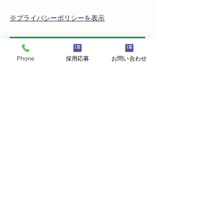
※プライバシーポリシーを表示
個人情報の取り扱いに同意して送信
Phone
採用応募
お問い合わせ
株式会社ふるさと葬祭アグレム
秋田県横手市大雄字本庄道北堰間13
TEL.
0182-52-3930
／
FAX.
0182-52-3931
ホームページ：https://ja-sousai-agulemu.com/