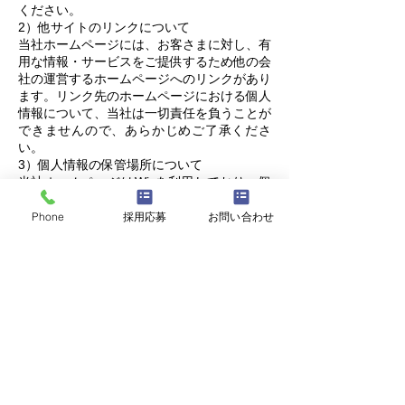
ください。
2）他サイトのリンクについて
当社ホームページには、お客さまに対し、有
用な情報・サービスをご提供するため他の会
社の運営するホームページへのリンクがあり
ます。リンク先のホームページにおける個人
情報について、当社は一切責任を負うことが
できませんので、あらかじめご了承くださ
い。
3）個人情報の保管場所について
当社ホームページはWixを利用しており、個
人情報は日本国外のデーターセンターで保管
される場合があります。詳細はWix社のプラ
Phone
採用応募
お問い合わせ
イバシーポリシーをご確認ください。
https://ja.wix.com/about/privacy
7．個人情報の取り扱いの改定について
当社は、お客さまの個人情報をより一層保護
するため、本個人情報の取り扱いにおける取
り組みについて、適宜見直し、改定いたしま
す。なお、本個人情報の取り扱いの改定につ
きましては、当社ホームページで随時掲載い
たします。